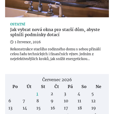
OSTATNÍ
Jak vybrat nová okna pro starší dům, abyste
splnili podmínky dotací
1 července, 2026
Rekonstrukce staršího rodinného domu s sebou přináší
celou řadu technických i finančních výzev. Jedním z
nejefektivnějších kroků, jak snížit energetickou…
Červenec 2026
Po
Út
St
Čt
Pá
So
Ne
1
2
3
4
5
6
7
8
9
10
11
12
13
14
15
16
17
18
19