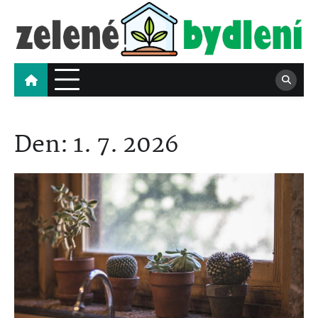
Skip
to
content
Zelené bydlení
Tipy pro spokojené a ekologické bydlení
Den:
1. 7. 2026