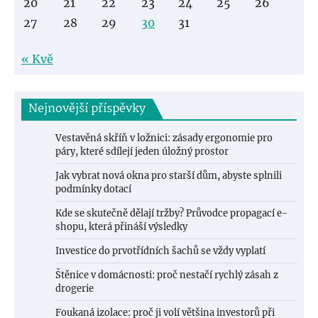
20
21
22
23
24
25
26
27
28
29
30
31
« Kvě
Nejnovější příspěvky
Vestavěná skříň v ložnici: zásady ergonomie pro
páry, které sdílejí jeden úložný prostor
Jak vybrat nová okna pro starší dům, abyste splnili
podmínky dotací
Kde se skutečně dělají tržby? Průvodce propagací e-
shopu, která přináší výsledky
Investice do prvotřídních šachů se vždy vyplatí
Štěnice v domácnosti: proč nestačí rychlý zásah z
drogerie
Foukaná izolace: proč ji volí většina investorů při